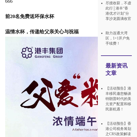
666
尽揽收获，不虚
此行│港丰“香
港优才计划”分
前20名免费送环保水杯
享沙龙圆满收官
温情水杯，传递给父亲关心与祝福
助力连通大湾
区，1+1开户免
手续费！
最新资讯
文章
【活动预告】港
丰移民邀您畅谈
特朗普时代的美
元资产配置和移
民新机遇！
【活动预告】香
港公司税务筹划
之CRS政策解读