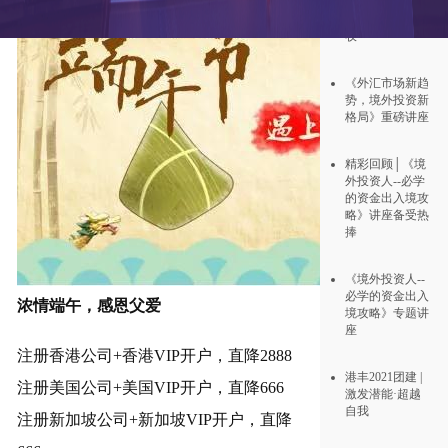
月1日开始发出
报税表！注意查
收
《外汇市场新趋
势，境外投资新
格局》重磅讲座
精彩回顾│《境
外投资人--必学
的资金出入境攻
略》讲座备受热
捧
《境外投资人--
必学的资金出入
浓情端午，感恩父爱
境攻略》专题讲
座
注册香港公司+香港VIP开户，直降2888
港丰2021团建 |
注册美国公司+美国VIP开户，直降666
激发潜能·超越
自我
注册新加坡公司+新加坡VIP开户，直降