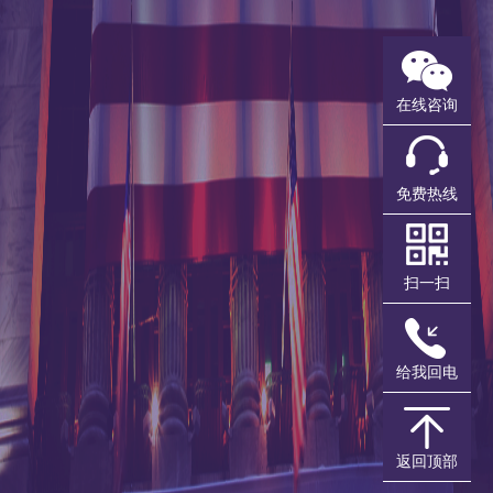
首页
港丰动态
浓情端午·感恩父爱│注
>
>
册+开户直降2888！
同类文章
推荐
在线咨询
浓情端午·感恩父爱│注册
企业出海战略合
+开户直降2888！
规与运营设计圆
桌论坛北京站圆
满收官
免费热线
2018.06.11
港丰集团企业出
海战略合规圆桌
论坛（上海站）
扫一扫
圆满收官
有一种记忆可以很久
有一种思念可以很长
邀请函 |
4.20《新政新形
给我回电
有一双手那手心的舒适和温暖
势下，香港公司
如何开拓新机
让我们一生无法忘怀
遇》专题讲座
父爱如山，恒古绵长
返回顶部
【重要提醒】4