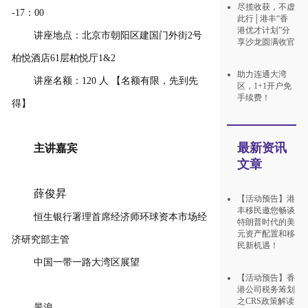
尽揽收获，不虚
-17：00
此行│港丰“香
港优才计划”分
讲座地点：北京市朝阳区建国门外街2号
享沙龙圆满收官
柏悦酒店61层柏悦厅1&2
助力连通大湾
讲座名额：120 人 【名额有限，先到先
区，1+1开户免
手续费！
得】
最新资讯
主讲嘉宾
文章
薛俊昇
【活动预告】港
丰移民邀您畅谈
恒生银行署理首席经济师环球资本市场经
特朗普时代的美
元资产配置和移
济研究部主管
民新机遇！
中国一带一路大湾区展望
【活动预告】香
港公司税务筹划
之CRS政策解读
景浪