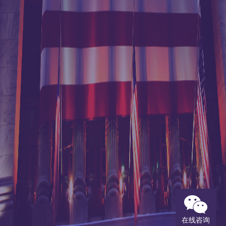
首页
港丰动态
跨境企业创商机研讨会
>
>
—北京站
同类文章
推荐
跨境企业创商机研讨会—
企业出海战略合
北京站
规与运营设计圆
桌论坛北京站圆
满收官
2018.06.07
港丰集团企业出
海战略合规圆桌
论坛（上海站）
圆满收官
跨境企业创商机研讨会邀請函
邀请函 |
尊敬的客户，您好！
4.20《新政新形
跨境
势下，香港公司
贸易日趋频繁，中港两地市场机遇
如何开拓新机
遇》专题讲座
处处，为助客户把握良机，拓展业务并善用资
金创富，港丰联合香港恒生银行举办「跨境企
【重要提醒】4
在线咨询