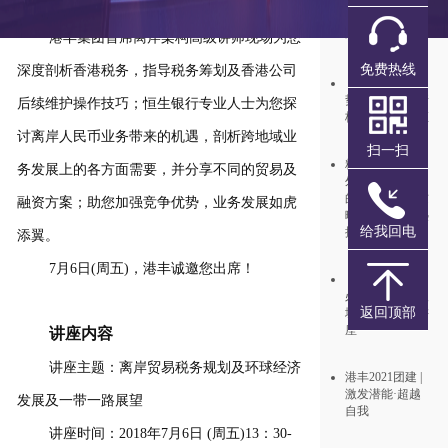
月1日开始发出
业创商机」研讨会。
报税表！注意查
收
港丰集团首席离岸架构高级讲师现场为您
免费热线
深度剖析香港税务，指导税务筹划及香港公司
《外汇市场新趋
势，境外投资新
后续维护操作技巧；恒生银行专业人士为您探
格局》重磅讲座
讨离岸人民币业务带来的机遇，剖析跨地域业
扫一扫
精彩回顾│《境
务发展上的各方面需要，并分享不同的贸易及
外投资人--必学
的资金出入境攻
融资方案；助您加强竞争优势，业务发展如虎
略》讲座备受热
给我回电
捧
添翼。
7月6日(周五)，港丰诚邀您出席！
《境外投资人--
必学的资金出入
返回顶部
境攻略》专题讲
座
讲座内容
讲座主题：离岸贸易税务规划及环球经济
港丰2021团建 |
激发潜能·超越
发展及一带一路展望
自我
讲座时间：2018年7月6日 (周五)13：30-