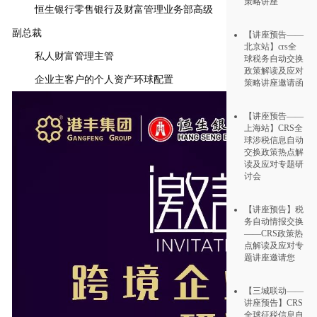
策略讲座
恒生银行零售银行及财富管理业务部高级
副总裁
【讲座预告——
北京站】crs全
私人财富管理主管
球税务自动交换
政策解读及应对
企业主客户的个人资产环球配置
策略讲座邀请函
【讲座预告——
上海站】CRS全
球涉税信息自动
交换政策热点解
读及应对专题研
讨会
【讲座预告】税
务自动情报交换
——CRS政策热
点解读及应对专
题讲座邀请您
【三城联动——
讲座预告】CRS
全球征税信息自