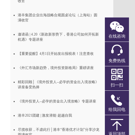
收官
港丰集团企业出海战略合规圆桌论坛（上海站）圆
满收官
邀请函 | 4.20《新政新形势下，香港公司如何开拓新
在线咨询
机遇》专题讲座
【重要提醒】4月1日开始发出报税表！注意查收
免费热线
《外汇市场新趋势，境外投资新格局》重磅讲座
精彩回顾│《境外投资人--必学的资金出入境攻略》
扫一扫
讲座备受热捧
《境外投资人--必学的资金出入境攻略》专题讲座
给我回电
港丰2021团建 | 激发潜能·超越自我
尽揽收获，不虚此行│港丰“香港优才计划”分享沙龙
返回顶部
圆满收官