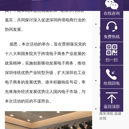
月1日开始发出
动的支持单位，港丰集团数位领导受邀出席，
报税表！注意查
收
其中，港丰离岸运营高级讲师--景浪作为演讲
在线咨询
嘉宾，共同探讨深入促进深圳跨境电商行业的
《外汇市场新趋
势，境外投资新
协同发展。
格局》重磅讲座
免费热线
据悉，本次活动的举办，旨在贯彻落实党的
精彩回顾│《境
外投资人--必学
十八大和国务院关于跨境电子商务产业发展的
的资金出入境攻
扫一扫
略》讲座备受热
政策精神，实施创新驱动发展电子商务，推动
捧
深圳传统优势产业转型升级，扩大深圳在工业
《境外投资人--
电子商务的发展优势。港丰积极响应号召，率
给我回电
必学的资金出入
境攻略》专题讲
先将海外经济发展优势注入国内电子市场，与
座
本次活动的目的不谋而合。
返回顶部
港丰2021团建 |
激发潜能·超越
自我