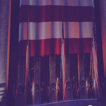
首页
港丰动态
港丰受邀出席跨境电子
>
>
商务大讲堂，打响品牌升级战！
同类文章
推荐
港丰受邀出席跨境电子商
企业出海战略合
务大讲堂，打响品牌升级
规与运营设计圆
桌论坛北京站圆
战！
满收官
港丰集团企业出
2017.08.31
海战略合规圆桌
论坛（上海站）
圆满收官
邀请函 |
8月31日，由深圳市电子商务服务中心和深
4.20《新政新形
势下，香港公司
圳市玩具行业协会共同举办的深圳电子商务大
如何开拓新机
讲堂--“玩具企业跨境电子商务‘制造+’专题讲
遇》专题讲座
座”在荣超经贸中心大厦六楼举行。作为本次活
【重要提醒】4