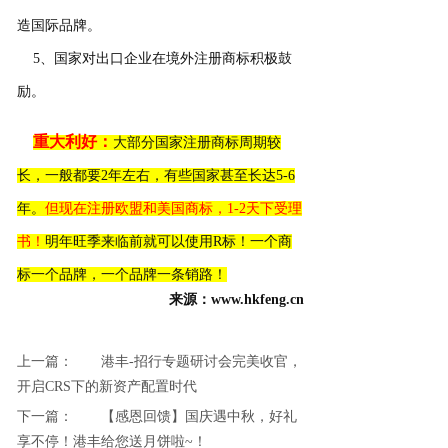
造国际品牌。
5、国家对出口企业在境外注册商标积极鼓
励。
重大利好：
大部分国家注册商标周期较
长，一般都要2年左右，有些国家甚至长达5-6
年。
但现在注册欧盟和美国商标，1-2天下受理
书！
明年旺季来临前就可以使用R标！一个商
标一个品牌，一个品牌一条销路！
来源：www.hkfeng.cn
上一篇：
港丰-招行专题研讨会完美收官，
开启CRS下的新资产配置时代
下一篇：
【感恩回馈】国庆遇中秋，好礼
享不停！港丰给您送月饼啦~！