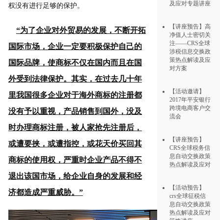
及应对专题讲座
权没有进行足够的保护。
【讲座预告】高
“为了企业对外贸易的发展，不断开拓
净值人士密切关
注——CRS全球
国际市场，企业一定要积极保护自己的
涉税信息交换政
策热点解读及应
国际品牌，使商标不仅在国内而且在国
对方案
外受到法律保护。其实，在过去几十年
【活动邀请】
里我国很多企业对于海外商标的注册都
2017年平安银行
跨境电商客户交
没有予以重视，产品销售到国外，没及
流会
时办理商标注册，被人家抢先注册后，
【讲座预告】
或遭要挟，或遭指控，或花天价买回其
CRS全球税务信
息自动交换政策
商标的使用权，严重时企业产品不得不
热点解读及应对
退出该国市场，给企业自身的发展和经
【活动预告】
济都造成严重威胁。”
crs全球征税信
息自动交换政策
热点解读及应对