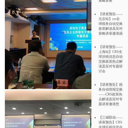
策略讲座
【讲座预告——
北京站】crs全
球税务自动交换
政策解读及应对
策略讲座邀请函
【讲座预告——
上海站】CRS全
球涉税信息自动
交换政策热点解
读及应对专题研
讨会
【讲座预告】税
务自动情报交换
——CRS政策热
点解读及应对专
题讲座邀请您
【三城联动——
讲座预告】CRS
全球征税信息自