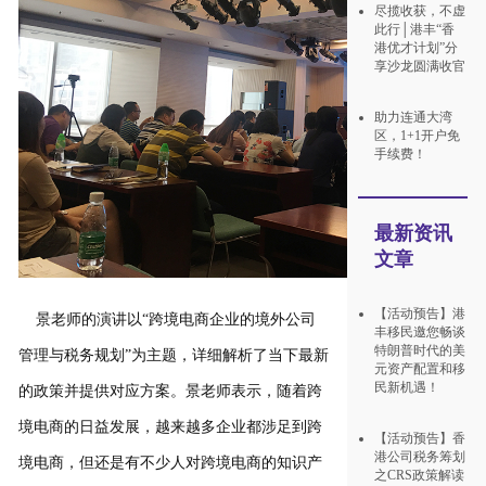
尽揽收获，不虚
此行│港丰“香
港优才计划”分
享沙龙圆满收官
助力连通大湾
区，1+1开户免
手续费！
最新资讯
文章
【活动预告】港
景老师的演讲以“跨境电商企业的境外公司
丰移民邀您畅谈
特朗普时代的美
管理与税务规划”为主题，详细解析了当下最新
元资产配置和移
民新机遇！
的政策并提供对应方案。景老师表示，随着跨
境电商的日益发展，越来越多企业都涉足到跨
【活动预告】香
港公司税务筹划
境电商，但还是有不少人对跨境电商的知识产
之CRS政策解读