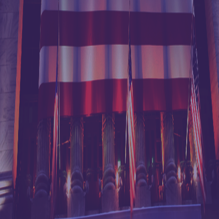
首页
港丰动态
直播回顾｜紧握海外布
>
>
局机遇，破解企业开户难题
同类文章
推荐
直播回顾｜紧握海外布局
企业出海战略合
机遇，破解企业开户难题
规与运营设计圆
桌论坛北京站圆
满收官
2020.04.10
港丰集团企业出
海战略合规圆桌
论坛（上海站）
圆满收官
在疫情全球大扩散之后，对中国的
经济影响，乃至对全世界的影响，都远
邀请函 |
4.20《新政新形
超人们之前的预期！针对当前全球经济
势下，香港公司
如何开拓新机
的低迷状态；国际反洗钱等监管环境的
遇》专题讲座
日益趋严；世界金融体系各种新政层出
【重要提醒】4
不穷；规模空前的香港银行“关户潮”不断