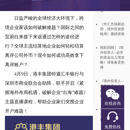
月1日开始发出
报税表！注意查
升级；全球离岸账户岌岌可危！
收
日益严峻的全球经济大环境下，跨
《外汇市场新趋
境企业家该如何破解难题？国际之间的
势，境外投资新
格局》重磅讲座
贸易往来接下来该通过怎样的途径进
行？全球主流结算地企业如何轻松结算
精彩回顾│《境
外投资人--必学
离岸公司外币？现今如何成功高效拿下
的资金出入境攻
略》讲座备受热
离岸账户？
捧
4月9日，港丰集团特邀汇丰银行与
《境外投资人--
深圳市商业联合会助阵，联手开启《紧
必学的资金出入
境攻略》专题讲
握海外布局机遇，破解企业“出海”难题》
座
主题直播课程，帮助企业家们突围企业
在线咨询
港丰2021团建 |
开户难题！
激发潜能·超越
自我
免费热线