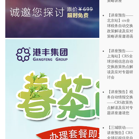
策略讲座
【讲座预告——
北京站】crs全
球税务自动交换
政策解读及应对
策略讲座邀请函
【讲座预告——
上海站】CRS全
球涉税信息自动
交换政策热点解
读及应对专题研
讨会
【讲座预告】税
务自动情报交换
——CRS政策热
点解读及应对专
题讲座邀请您
【三城联动——
讲座预告】CRS
全球征税信息自